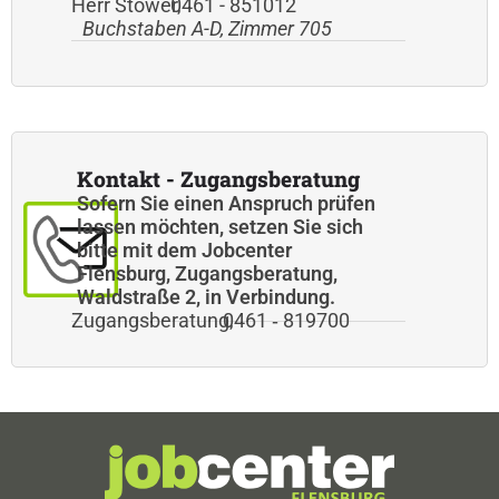
Herr Stöwer
0461 - 851012
,
Buchstaben A-D, Zimmer 705
Kontakt - Zugangsberatung
Sofern Sie einen Anspruch prüfen
lassen möchten, setzen Sie sich
bitte mit dem Jobcenter
Flensburg, Zugangsberatung,
Waldstraße 2, in Verbindung.
Zugangsberatung
0461 ‑ 819700
,