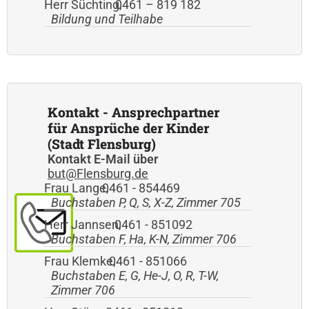
Herr Süchting
0461 – 819 182
,
Bildung und Teilhabe
Kontakt - Ansprechpartner
für Ansprüche der Kinder
(Stadt Flensburg)
Kontakt E-Mail über
but@Flensburg.de
Frau Lange
0461 - 854469
,
Buchstaben P, Q, S, X-Z, Zimmer 705
Herr Jannsen
0461 - 851092
,
Buchstaben F, Ha, K-N, Zimmer 706
Frau Klemke
0461 - 851066
,
Buchstaben E, G, He-J, O, R, T-W,
Zimmer 706